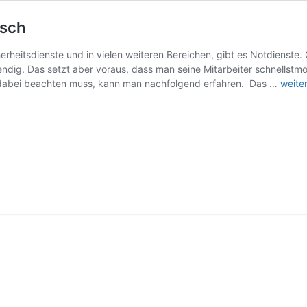
isch
erheitsdienste und in vielen weiteren Bereichen, gibt es Notdienste
endig. Das setzt aber voraus, dass man seine Mitarbeiter schnellstmö
Eine
 dabei beachten muss, kann man nachfolgend erfahren. Das …
weite
SMS
Alarm
ist
äußer
prakt