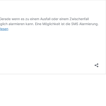
. Gerade wenn es zu einem Ausfall oder einem Zwischenfall
glich alarmieren kann. Eine Möglichkeit ist die SMS Alarmierung.
rlesen
ierung
st
isch