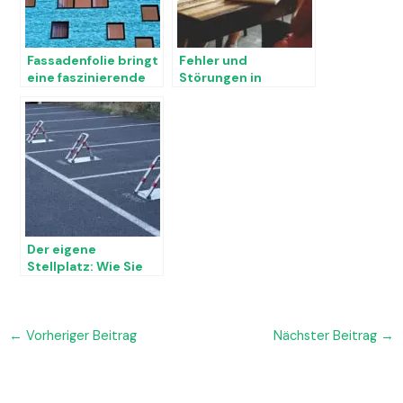
Fassadenfolie bringt
Fehler und
eine faszinierende
Störungen in
Optik
Unternehmensproze
ssen vermeiden
Der eigene
Stellplatz: Wie Sie
sich vor Diebstahl
und Vandalismus
schützen
←
Vorheriger Beitrag
Nächster Beitrag
→