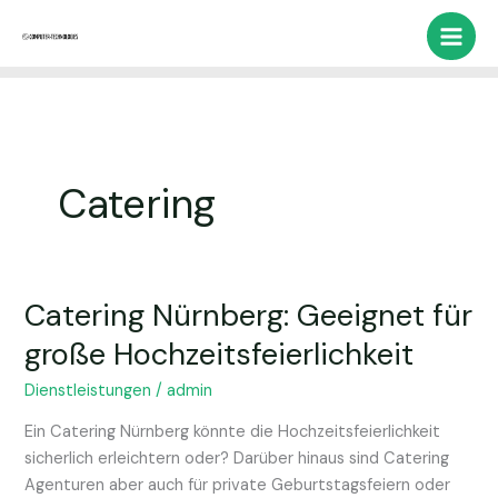
Zum
Inhalt
springen
Catering
Catering Nürnberg: Geeignet für
Catering
Nürnberg:
große Hochzeitsfeierlichkeit
Geeignet
für
Dienstleistungen
/
admin
große
Ein Catering Nürnberg könnte die Hochzeitsfeierlichkeit
Hochzeitsfeierlichkeit
sicherlich erleichtern oder? Darüber hinaus sind Catering
Agenturen aber auch für private Geburtstagsfeiern oder