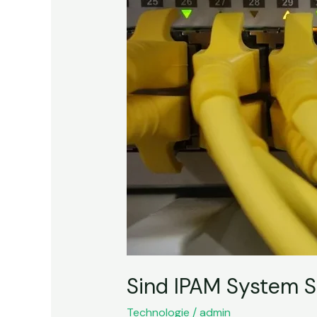
Sinnvoll
und
lohnen
Sie
sich?
Sind IPAM System Si
Technologie
/
admin