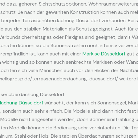
nd dazu gehören Sichtschutzoptionen, Wohnraumerweiterung,
schutz. Je nach der gewählten Konstruktion können auch me
 bei jeder Terrassenüberdachung Düsseldorf vorhanden. Bei s
lle aus den stabilen Materialien als Schutz geeignet. Auch für 
Verbundsicherheitsglas oder Plexiglas sind geeignet, damit Wä
monaten können so die Sonnenstrahlen noch intensiv verwen
empfindlich ist, kann auch mit einer
Markise Düsseldorf
gut 
h wichtig und so können auch senkrechte Markisen oder Wand
chten sich viele Menschen auch vor den Blicken der Nachba
amellogroup.de/terrassenueberdachung-duesseldorf/ weitere I
rassenüberdachung Düsseldorf
dachung Düsseldorf
wünscht, der kann sich Sonnensegel, Mark
 sondern auch sehr einfach. Die Modelle sind dann nicht fest in
 Modelle nicht angesehen werden, doch Sonneneinstrahlung u
erten Modelle können die Bedienung sehr vereinfachten. Die T
nium, Stahl oder Holz. Die stabilen Überdachungen schützen 