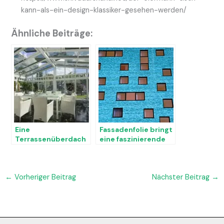
kann-als-ein-design-klassiker-gesehen-werden/
Ähnliche Beiträge:
Eine
Fassadenfolie bringt
Terrassenüberdach
eine faszinierende
ung Düsseldorf
Optik
schützt Sie vor
übermäßiger
Sonneneinstrahlung
←
Vorheriger Beitrag
Nächster Beitrag
→