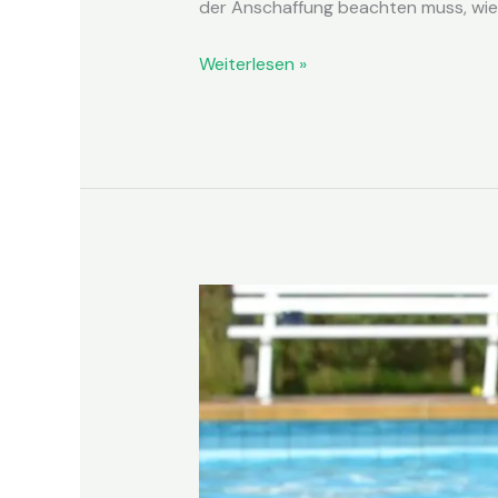
der Anschaffung beachten muss, wie 
Weiterlesen »
So
findet
man
die
richtige
Pool
Filteranlage