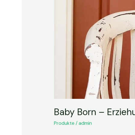
Erziehung
übt
sich
früh
Baby Born – Erziehu
Produkte
/
admin